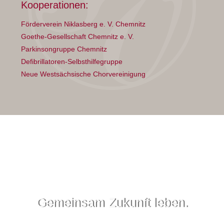
Kooperationen:
Förderverein Niklasberg e. V. Chemnitz
Goethe-Gesellschaft Chemnitz e. V.
Parkinsongruppe Chemnitz
Defibrillatoren-Selbsthilfegruppe
Neue Westsächsische Chorvereinigung
Gemeinsam Zukunft leben.